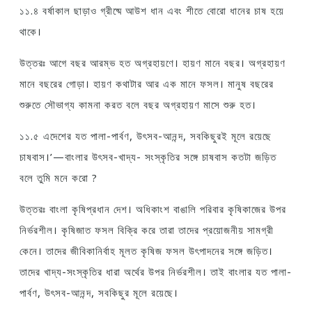
১১.৪ বর্ষাকাল ছাড়াও গ্রীষ্মে আউশ ধান এবং শীতে বােরাে ধানের চাষ হয়ে
থাকে।
উত্তরঃ আগে বছর আরম্ভ হত অগ্রহায়ণে। হায়ণ মানে বছর। অগ্রহায়ণ
মানে বছরের গােড়া। হায়ণ কথাটার আর এক মানে ফসল। মানুষ বছরের
শুরুতে সৌভাগ্য কামনা করত বলে বছর অগ্রহায়ণ মাসে শুরু হত।
১১.৫ এদেশের যত পালা-পার্বণ, উৎসব-আনন্দ, সবকিছুরই মূলে রয়েছে
চাষবাস।’—বাংলার উৎসব-খাদ্য- সংস্কৃতির সঙ্গে চাষবাস কতটা জড়িত
বলে তুমি মনে করাে ?
উত্তরঃ বাংলা কৃষিপ্রধান দেশ। অধিকাংশ বাঙালি পরিবার কৃষিকাজের উপর
নির্ভরশীল। কৃষিজাত ফসল বিক্রি করে তারা তাদের প্রয়ােজনীয় সামগ্রী
কেনে। তাদের জীবিকানির্বাহ মূলত কৃষিজ ফসল উৎপাদনের সঙ্গে জড়িত।
তাদের খাদ্য-সংস্কৃতির ধারা অর্থের উপর নির্ভরশীল। তাই বাংলার যত পালা-
পার্বণ, উৎসব-আনন্দ, সবকিছুর মূলে রয়েছে।