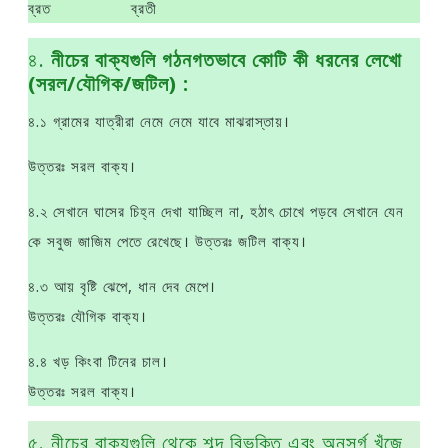
ব্রত ব্রতী
৪.
নীচের বাক্যগুলি গঠনগতভাবে কোটি কী ধরনের লেখাে
(সরল/যৌগিক/জটিল) :
৪.১ গ্রামের যাত্রীরা নেমে নেমে যাবে মাঝরাস্তায়।
উত্তরঃ সরল বাক্য।
৪.২ সেখানে ঘাসের চিহ্ন দেখা যাচ্ছিল না, হঠাৎ চোখে পড়বে সেখানে যেন
কে সবুজ জাজিম পেতে রেখেছে। উত্তরঃ জটিল বাক্য।
৪.৩ আয় বৃষ্টি ঝেপে, ধান দেব মেপে।
উত্তরঃ যৌগিক বাক্য।
৪.৪ খড় কিংবা টিনের চাল।
উত্তরঃ সরল বাক্য।
৫. নীচের বাক্যগুলি থেকে শব্দ বিভক্তি এবং অনুসর্গ খুঁজে