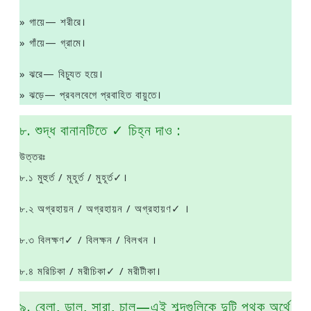
» গায়ে— শরীরে।
» গাঁয়ে— গ্রামে।
» ঝরে— বিচ্যুত হয়ে।
» ঝড়ে— প্রবলবেগে প্রবাহিত বায়ুতে।
৮. শুদ্ধ বানানটিতে ✓ চিহ্ন দাও :
উত্তরঃ
৮.১ মুহুর্ত / মূহূর্ত / মুহূর্ত✓।
৮.২ অগ্রহায়ন / অগ্রহায়ন / অগ্রহায়ণ✓ ।
৮.৩ বিলক্ষণ✓ / বিলক্ষন / বিলখন ।
৮.৪ মরিচিকা / মরীচিকা✓ / মরীটীকা।
৯. বেলা, ডাল, সারা, চাল—এই শব্দগুলিকে দুটি পৃথক অর্থে