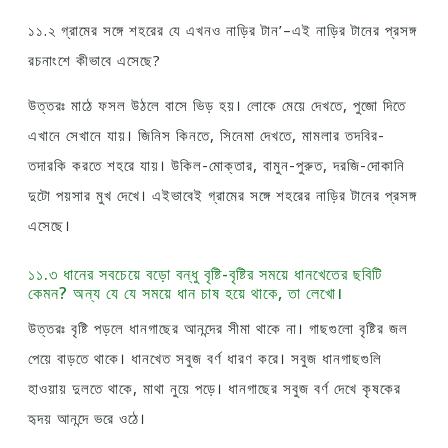
১১.২ গ্রামের সঙ্গে শহরের যে এখনও নাড়ির টান’–এই নাড়ির টানের প্রসঙ্গ
রচনাংশে কীভাবে এসেছে?
উত্তরঃ মাঠে ফসল উঠলে বাসে ভিড় হয়। লােকে মেয়ে দেখতে, পুজো দিতে
এখানে সেখানে যায়। জিনিস কিনতে, সিনেমা দেখতে, মামলার তদবির-
তদারকি করতে শহরে যায়। উকিল-মােক্তার, বামুন-পুরুত, দরজি-দোকানি
দুটো পয়সার মুখ দেখে। এইভাবেই গ্রামের সঙ্গে শহরের নাড়ির টানের প্রসঙ্গ
এসেছে।
১১.৩ ধানের সবচেয়ে বড়াে বন্ধু বৃষ্টি-বৃষ্টির সময়ে ধানখেতের ছবিটি
কেমন? অন্য যে যে সময়ে ধান চাষ হয়ে থাকে, তা লেখাে।
উত্তরঃ বৃষ্টি পড়লে ধানগাছের আনন্দের সীমা থাকে না। গাছগুলাে বৃষ্টির জল
পেয়ে বাড়তে থাকে। ধানখেত সবুজ বর্ণ ধারণ করে। সবুজ ধানগাছগুলি
হাওয়ায় দুলতে থাকে, মাথা নুয়ে পড়ে। ধানগাছের সবুজ বর্ণ দেখে কৃষকের
হৃদয় আনন্দে ভরে ওঠে।