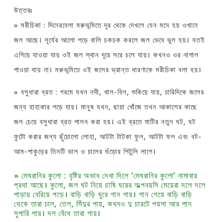
উত্তরঃ
» মরীচিকা : দিনেরবেলা মরুভূমিতে দূর থেকে দেখলে যেন মনে হয় ওখানে
জল আছে। সূর্যের আলাে পড়ে বালি চকচক করলে জল ভেবে ভুল হয়। যতই
এগিয়ে যাওয়া যায় ওই জল স্থান দূরে সরে চলে যায়। কখনও ওর নাগাল
পাওয়া যায় না। মরুভূমিতে ওই জলের ভ্রান্ত ধারণাকে মরীচিকা বলা হয়।
» বসুধারা ব্রত : গরমে যখন নদী, খাল-বিল, শুকিয়ে যায়, চারিদিকে জলের
জন্য হাহাকার পড়ে যায়। মানুষ যখন, ছায়া খোঁজে তখন আকাশের কাছে
জল চেয়ে বসুধারা ব্রত পালন করা হয়। এই ব্রতে মাটির নতুন ঘট, ঘট
ফুটো করার জন্য ছুঁচোলাে লােহা, আটটা টাটকা ফুল, আটটা ফল এবং বট-
আম-পাকুড়ের তিনটি ডাল ও চালের গুঁড়াের পিটুলি লাগে।
» মেঘরানির কুলাে : বৃষ্টির অভাব দেখা দিলে ‘মেঘরানির কুলাে’ নামাবার
প্রথা আছে। কুলাে, জল ঘট নিয়ে চাষি ঘরের অল্পবয়সি মেয়েরা দলে দলে
পাড়ায় বেরিয়ে পড়ে। বাড়ি বাড়ি ঘুরে গান গায়। গান গেয়ে বাড়ি বাড়ি
থেকে তারা চাল, তেল, সিঁদুর পায়, কখনও দু চারটে পয়সা আর পান
সুপারি পায়। দল বেঁধে তারা গায়।