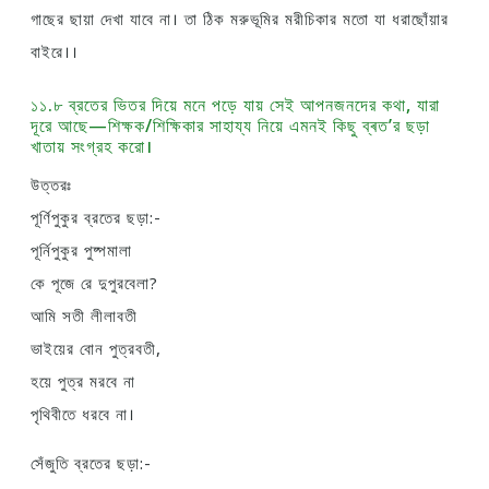
গাছের ছায়া দেখা যাবে না। তা ঠিক মরুভূমির মরীচিকার মতাে যা ধরাছোঁয়ার
বাইরে।।
১১.৮ ব্রতের ভিতর দিয়ে মনে পড়ে যায় সেই আপনজনদের কথা, যারা
দূরে আছে—শিক্ষক/শিক্ষিকার সাহায্য নিয়ে এমনই কিছু ব্ৰত’র ছড়া
খাতায় সংগ্রহ করাে।
উত্তরঃ
পূর্ণিপুকুর ব্রতের ছড়া:-
পূর্নিপুকুর পুষ্পমালা
কে পূজে রে দুপুরবেলা?
আমি সতী লীলাবতী
ভাইয়ের বোন পুত্রবতী,
হয়ে পুত্র মরবে না
পৃথিবীতে ধরবে না।
সেঁজুতি ব্রতের ছড়া:-