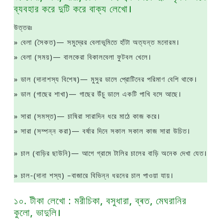
ব্যবহার করে দুটি করে বাক্য লেখো।
উত্তরঃ
» বেলা (সৈকত)— সমুদ্রের বেলাভূমিতে হাঁটা অত্যন্ত মনােরম।
» বেলা (সময়)— বালকেরা বিকালবেলা ফুটবল খেলে।
» ডাল (দানাশস্য বিশেষ)— মুসুর ডালে প্রােটিনের পরিমাণ বেশি থাকে।
» ডাল (গাছের শাখা)— গাছের উঁচু ডালে একটি পাখি বসে আছে।
» সারা (সমস্ত)— চাষিরা সারাদিন ধরে মাঠে কাজ করে।
» সারা (সম্পন্ন করা)— বর্ষার দিনে সকাল সকাল কাজ সারা উচিত।
» চাল (বাড়ির ছাউনি)— আগে গ্রামে টালির চালের বাড়ি অনেক দেখা যেত।
» চাল-(দানা শস্য) –বাজারে বিভিন্ন ধরনের চাল পাওয়া যায়।
১০. টীকা লেখাে : মরীচিকা, বসুধারা, ব্ৰত, মেঘরানির
কুলাে, ভাদুলি।