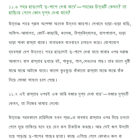
১১.৬ শহর ছাড়লেই দু-পাশে দেখা যাবে’—শহরের চিত্রটি কেমন? তা
ছাড়িয়ে গেলে কোন দৃশ্য দেখা যাবে?
উত্তরঃ শহর গ্রাম অপেক্ষা অনেক উন্নত জায়গা। সেখানে বড়াে-বড়াে বাড়ি,
অফিস-আদালত, কোর্ট-কাছারি, কলেজ, বিশ্ববিদ্যালয়, হাসপাতাল, বড়াে
বড়াে পাকা রাস্তা থাকে। নানারকম যানবাহন চলাচল করে। যােগাযােগ
ব্যবস্থা বেশ উন্নত। শহর ছাড়লেই দু-পাশে দেখা যাবে মাথার ওপর দরাজ
আকাশ। বাস রাস্তার দুধারে বট, পাকুড়, শাল,সেগুনের গাছ। তার ডালে দৃষ্টি
মাঝে মাঝে আটকে যাবে। কালাে কুচকুচে বাঁকানাে রাস্তা! মাঝে মাঝে বাঁক
নিয়ে সােজা সামনে চলে গেছে।
১১.৭ এই রাস্তার ওপরই এক ভারি মজার দৃশ্য দেখা যায়’—মজার দৃশ্যটি
কেমন, তা নিজের ভাষায় লেখাে৷
উত্তরঃ গরমকালে চারিদিকে যখন প্রচণ্ড দাবদাহ রাস্তার ওপর দিয়ে চলতে
গেলে দূরে তাকিয়ে মনে হয় যেন কল চিকচিক করছে। আর সেই জল উলটো
হয়ে পড়েছে দু-পাশের গাছের ছায়া। কাছে এগিয়ে গেলে কোথাও জল বা