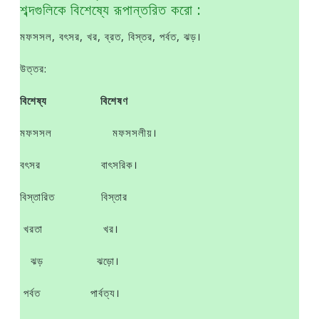
শব্দগুলিকে বিশেষ্যে রূপান্তরিত করাে :
মফসসল, বৎসর, খর, ব্রত, বিস্তর, পর্বত, ঝড়।
উত্তর:
বিশেষ্য বিশেষণ
মফসসল মফসসলীয়।
বৎসর বাৎসরিক।
বিস্তারিত বিস্তার
খরতা খর।
ঝড় ঝড়াে।
পর্বত পার্বত্য।