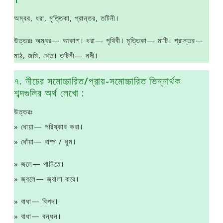
অম্বর, ধরা, মৃত্তিকা, প্রান্তর, তটিনী।
উত্তরঃ অম্বর— আকাশ। ধরা— পৃথিবী। মৃত্তিকা— মাটি। প্রান্তর—
মাঠ, জমি, খেত। তটিনী— নদী।
৭. নীচের সমােচ্চারিত/প্রায়-সমােচ্চারিত ভিন্নার্থক
শব্দগুলির অর্থ লেখো :
উত্তরঃ
» ধােয়া— পরিষ্কার করা।
» ধোঁয়া— বাষ্প / ধূম।
» জলে— পানিতে।
» জ্বলে— জ্বালা করে।
» বাধা— বিপদ।
» বাধা— বন্ধন।