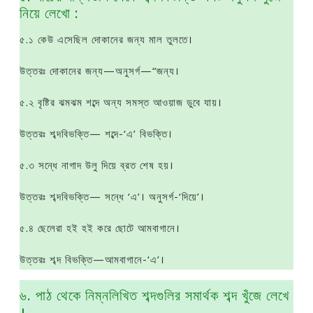
নিয়ে লেখাে :
৫.১ কেউ এসেছিল দোকানের জন্য মাল তুলতে।
উত্তরঃ দোকানের জন্য—অনুসর্গ—“জন্য।
৫.২ বৃষ্টির ঝমঝম শব্দে অন্য সমস্ত আওয়াজ ডুবে যায়।
উত্তরঃ শব্দবিভক্তি— শব্দে-‘এ’ বিভক্তি।
৫.৩ সন্ধে নাগাদ উলু দিয়ে ব্রত শেষ হয়।
উত্তরঃ শব্দবিভক্তি— সন্ধে ‘এ’। অনুসর্গ-‘দিয়ে’।
৫.৪ ছেলেরা হই হই করে ছােটে আমবাগানে।
উত্তরঃ শব্দ বিভক্তি—আমবাগানে-‘এ’।
৬. পাঠ থেকে নিম্নলিখিত শব্দগুলির সমার্থক শব্দ খুঁজে লেখে
।