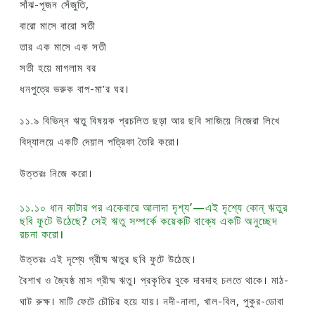
সাঁঝ-পূজন সেঁজুতি,
বারো মাসে বারো সতী
তার এক মাসে এক সতী
সতী হয়ে মাগলাম বর
ধনপুত্রে ভরুক বাপ-মা’র ঘর।
১১.৯ বিভিন্ন ঋতু বিষয়ক প্রচলিত ছড়া আর ছবি সাজিয়ে নিজেরা লিখে
বিদ্যালয়ে একটি দেয়াল পত্রিকা তৈরি করাে।
উত্তরঃ নিজে করাে।
১১.১০ ধান কাটার পর একেবারে আলাদা দৃশ্য’—এই দৃশ্যে কোন্ ঋতুর
ছবি ফুটে উঠেছে? সেই ঋতু সম্পর্কে কয়েকটি বাক্যে একটি অনুচ্ছেদ
রচনা করাে।
উত্তরঃ এই দৃশ্যে গ্রীষ্ম ঋতুর ছবি ফুটে উঠেছে।
বৈশাখ ও জ্যৈষ্ঠ মাস গ্রীষ্ম ঋতু। প্রকৃতির বুকে দাবদাহ চলতে থাকে। মাঠ-
ঘাট রুক্ষ। মাটি ফেটে চৌচির হয়ে যায়। নদী-নালা, খাল-বিল, পুকুর-ডােবা