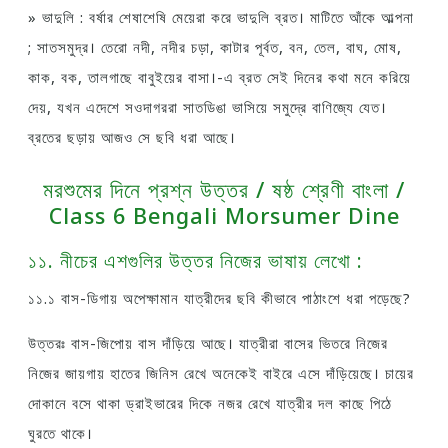
» ভাদুলি : বর্ষার শেষাশেষি মেয়েরা করে ভাদুলি ব্রত। মাটিতে আঁকে আল্পনা
; সাতসমুদ্র। তেরাে নদী, নদীর চড়া, কাটার পূর্বত, বন, তেল, বাঘ, মােষ,
কাক, বক, তালগাছে বাবুইয়ের বাসা।-এ ব্রত সেই দিনের কথা মনে করিয়ে
দেয়, যখন এদেশে সওদাগররা সাতডিঙা ভাসিয়ে সমুদ্রে বাণিজ্যে যেত।
ব্রতের ছড়ায় আজও সে ছবি ধরা আছে।
মরশুমের দিনে প্রশ্ন উত্তর / ষষ্ঠ শ্রেণী বাংলা /
Class 6 Bengali Morsumer Dine
১১. নীচের এশগুলির উত্তর নিজের ভাষায় লেখাে :
১১.১ বাস-ডিগায় অপেক্ষামান যাত্রীদের ছবি কীভাবে পাঠাংশে ধরা পড়েছে?
উত্তরঃ বাস-জিপােয় বাস দাঁড়িয়ে আছে। যাত্রীরা বাসের ভিতরে নিজের
নিজের জায়গায় হাতের জিনিস রেখে অনেকেই বাইরে এসে দাঁড়িয়েছে। চায়ের
দোকানে বসে থাকা ড্রাইভারের দিকে নজর রেখে যাত্রীর দল কাছে পিঠে
ঘুরতে থাকে।