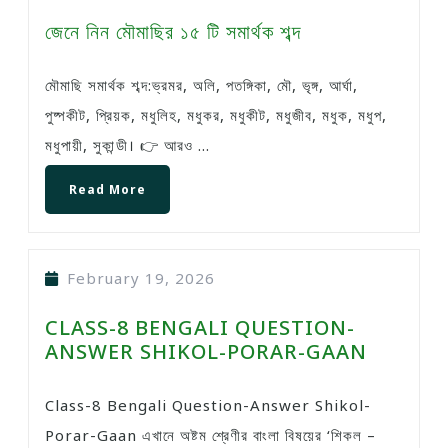
জেনে নিন মৌমাছির ১৫ টি সমার্থক শব্দ
মৌমাছি সমার্থক শব্দ:ভ্রমর, অলি, পতঙ্গিকা, মৌ, ভৃঙ্গ, আর্ঘা,
পুষ্পকীট, প্রিয়ক, মধুলিহ, মধুকর, মধুকীট, মধুজীব, মধুক, মধুপ,
মধুপায়ী, সুকান্ডী। 👉 আরও ...
Read More
February 19, 2026
CLASS-8 BENGALI QUESTION-
ANSWER SHIKOL-PORAR-GAAN
Class-8 Bengali Question-Answer Shikol-
Porar-Gaan এখানে অষ্টম শ্রেণীর বাংলা বিষয়ের ‘শিকল –