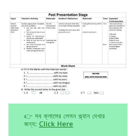
👉 সব ক্লাসের লেসন প্ল্যান দেখার
জন্য:
Click Here