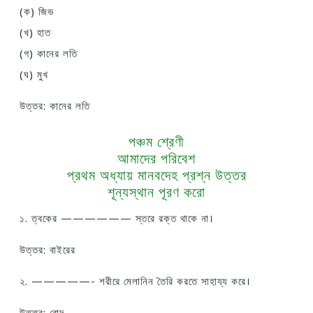
(ক) জিভ
(খ) হাত
(গ) কানের লতি
(ঘ) মুখ
উত্তর: কানের লতি
পঞ্চম শ্রেণী
আমাদের পরিবেশ
প্রথম অধ্যায় মানবদেহ প্রশ্ন উত্তর
শূন্যস্থান পূরণ করো
১. ত্বকের —————— স্তরে রক্ত থাকে না।
উত্তর: বাইরের
২. —————- শরীরে মেলানিন তৈরি করতে সাহায্য করে।
উত্তর: রোদ