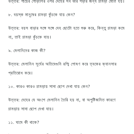
উত্তর: পায়ের গোড়ালির ওপর দেহের সব ভার পড়ার জন্য চামড়া মোটা হয়।
৮. বয়স্ক মানুষের চামড়া কুঁচকে যায় কেন?
উত্তর: বয়স বাড়ার সঙ্গে সঙ্গে দেহ ছোটো হতে শুরু করে, কিন্তু চামড়া কমে
না, তাই চামড়া কুঁচকে যায়।
৯. মেলানিনের কাজ কী?
উত্তর: মেলানিন সূর্যের অতিবেগুনি রশ্মি শোষণ করে ত্বকের ক্যানসার
প্রতিরোধ করে।
১০. কারও কারও চামড়ায় সাদা ছোপ দেখা যায় কেন?
উত্তর: দেহের যে অংশে মেলানিন তৈরি হয় না, বা অপুষ্টিজনিত কারণে
চামড়ায় সাদা ছোপ দেখা যায়।
১১. ঘামে কী থাকে?