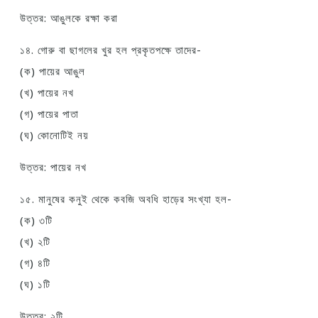
উত্তর: আঙুলকে রক্ষা করা
১৪. গোরু বা ছাগলের খুর হল প্রকৃতপক্ষে তাদের-
(ক) পায়ের আঙুল
(খ) পায়ের নখ
(গ) পায়ের পাতা
(ঘ) কোনোটিই নয়
উত্তর: পায়ের নখ
১৫. মানুষের কনুই থেকে কবজি অবধি হাড়ের সংখ্যা হল-
(ক) ৩টি
(খ) ২টি
(গ) ৪টি
(ঘ) ১টি
উত্তর: ২টি