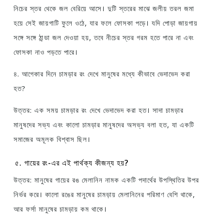
নিচের স্তর থেকে জল বেরিয়ে আসে। দুটি স্তরের মাঝে জলীয় তরল জমা
হয়ে সেই জায়গাটি ফুলে ওঠে, যার ফলে ফোসকা পড়ে। যদি পোড়া জায়গায়
সঙ্গে সঙ্গে ঠান্ডা জল দেওয়া হয়, তবে নীচের স্তর গরম হতে পারে না এবং
ফোসকা নাও পড়তে পারে।
৪. আগেকার দিনে চামড়ার রং দেখে মানুষের মধ্যে কীভাবে ভেদাভেদ করা
হত?
উত্তর: এক সময় চামড়ার রং দেখে ভেদাভেদ করা হত। সাদা চামড়ার
মানুষদের সভ্য এবং কালো চামড়ার মানুষদের অসভ্য বলা হত, যা একটি
সমাজের অমূলক বিশ্বাস ছিল।
৫. গায়ের রং-এর এই পার্থক্য কীজন্য হয়?
উত্তর: মানুষের গায়ের রঙ মেলানিন নামক একটি পদার্থের উপস্থিতির উপর
নির্ভর করে। কালো রঙের মানুষের চামড়ায় মেলানিনের পরিমাণ বেশি থাকে,
আর ফর্সা মানুষের চামড়ায় কম থাকে।