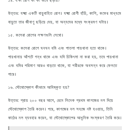
১৪. যক্ষা রোগ কী কী ভাবে ছড়ায়?
উত্তর: যক্ষ্মা একটি বায়ুবাহিত রোগ। যক্ষ্মা রোগী হাঁচি, কাশি, কফের মাধ্যমে
বায়ুতে তার জীবাণু ছড়িয়ে দেয়, যা অন্যদের মধ্যে সংক্রমণ ঘটায়।
১৫. কলেরা রোগের লক্ষণগুলি লেখো।
উত্তর: কলেরা রোগে ঘনঘন বমি এবং পাতলা পায়খানা হতে থাকে।
পায়খানায় আঁশটে গন্ধ থাকে এবং যদি চিকিৎসা না করা হয়, তবে পায়খানা
এবং বমির পরিমাণ আরও বাড়তে থাকে, যা শরীরকে অবসন্ন করে ফেলতে
পারে।
১৬. স্টেথোস্কোপ কীভাবে আবিষ্কৃত হয়?
উত্তর: প্রায় ২০০ বছর আগে, রেনে লিনেক প্রথম কাগজের নল দিয়ে
স্টেথোস্কোপ তৈরি করেন। পরে, কাগজের নল সহজে নষ্ট হওয়ায়, তিনি
কাঠের নল ব্যবহার করেন, যা স্টেথোস্কোপের আধুনিক সংস্করণ তৈরি করে।