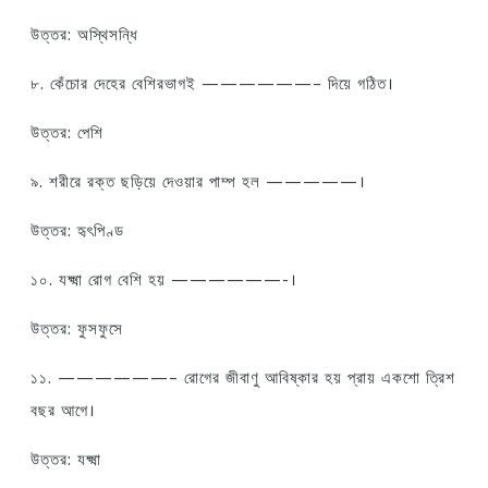
উত্তর: অস্থিসন্ধি
৮. কেঁচোর দেহের বেশিরভাগই ——————– দিয়ে গঠিত।
উত্তর: পেশি
৯. শরীরে রক্ত ছড়িয়ে দেওয়ার পাম্প হল —————।
উত্তর: হৃৎপিণ্ড
১০. যক্ষ্মা রোগ বেশি হয় ——————-।
উত্তর: ফুসফুসে
১১. ——————– রোগের জীবাণু আবিষ্কার হয় প্রায় একশো ত্রিশ
বছর আগে।
উত্তর: যক্ষ্মা