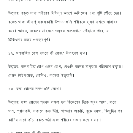
উত্তর: রক্ত সারা শরীরের বিভিন্ন অংশে অক্সিজেন এবং পুষ্টি পৌঁছে দেয়।
রক্তে থাকা জীবাণু ধ্বংসকারী উপাদানগুলি শরীরকে সুস্থ রাখতে সাহায্য
করে। আবার, রক্তের মাধ্যমে ওষুধও ক্ষতস্থানে পৌঁছাতে পারে, যা
চিকিৎসার জন্য গুরুত্বপূর্ণ।
১২. জলবাহিত রোগ বলতে কী বোঝ? উদাহরণ দাও।
উত্তর: জলবাহিত রোগ এমন রোগ, যেগুলি জলের মাধ্যমে পরিবেশে ছড়ায়।
যেমন টাইফয়েড, পোলিও, কলেরা ইত্যাদি।
১৩. যক্ষ্মা রোগের লক্ষণগুলি লেখো।
উত্তর: যক্ষ্মা রোগের প্রথম লক্ষণ হল বিকেলের দিকে জ্বর আসা, রাতে
ঘাম, শ্বাসকষ্ট, সকালে কফ উঠা, খাওয়ার অরুচি, বুকে ব্যথা, কিছুদিন পর
কাশির সাথে কাঁচা রক্ত ওঠা এবং শরীরের ওজন কমে যাওয়া।