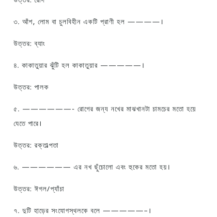
৩. আঁশ, লোম বা চুলবিহীন একটি প্রাণী হল ————।
উত্তর: ব্যাং
৪. কাকাতুয়ার ঝুঁটি হল কাকাতুয়ার —————।
উত্তর: পালক
৫. ——————- রোগের জন্য নখের মাঝখানটা চামচের মতো হয়ে
যেতে পারে।
উত্তর: রক্তাল্পতা
৬. —————— এর নখ ছুঁচোলো এবং হুকের মতো হয়।
উত্তর: ঈগল/প্যাঁচা
৭. দুটি হাড়ের সংযোগস্থলকে বলে —————–।