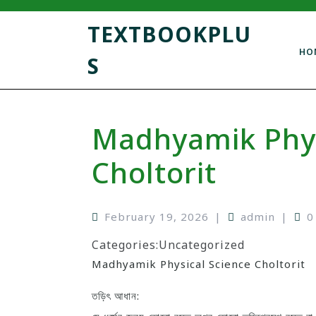
TEXTBOOKPLU
HO
S
Madhyamik Phys
Choltorit
February 19, 2026
|
admin
|
0
Categories:
Uncategorized
Madhyamik Physical Science Choltorit
তড়িৎ আধান: