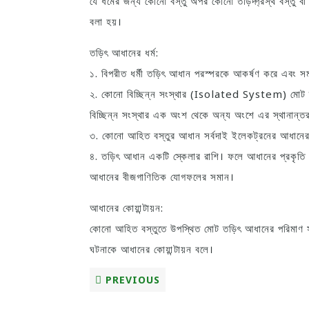
যে ধর্মের জন্য কোনো বস্তু অপর কোনো তড়িদ্গ্রস্থ বস্তু
বলা হয়।
তড়িৎ আধানের ধর্ম:
১. বিপরীত ধর্মী তড়িৎ আধান পরস্পরকে আকর্ষণ করে এবং সম
২. কোনো বিচ্ছিন্ন সংস্থার (Isolated System) মোট তড়ি
বিচ্ছিন্ন সংস্থার এক অংশ থেকে অন্য অংশে এর স্থানান্ত
৩. কোনো আহিত বস্তুর আধান সর্বদাই ইলেকট্রনের আধানের প
৪. তড়িৎ আধান একটি স্কেলার রাশি। ফলে আধানের প্রকৃতি 
আধানের বীজগাণিতিক যোগফলের সমান।
আধানের কোয়ান্টায়ন:
কোনো আহিত বস্তুতে উপস্থিত মোট তড়িৎ আধানের পরিমাণ 
ঘটনাকে আধানের কোয়ান্টায়ন বলে।
PREVIOUS