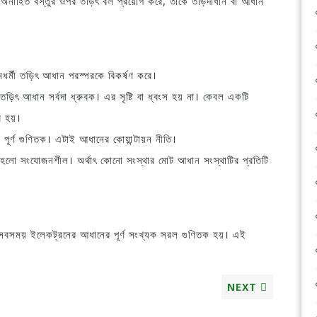
 বা অনাহিত বস্তুর ওপর তড়িৎ বল প্রয়োগ করে, তাকে তড়িদাধান বা আধান
ধর্মী তড়িৎ আধান পরস্পরকে বিকর্ষণ করে।
ৎ আধান সর্বদা ধ্রুবক। এর সৃষ্টি বা ধ্বংস হয় না। কেবল একটি
র হয়।
ূর্ণ গুণিতক। এটাই আধানের কোয়ান্টায়ন নীতি।
হলো সংযোজনশীল। অর্থাৎ কোনো সংস্থার মোট আধান সংস্থাটির প্রতিটি
সবসময় ইলেকট্রনের আধানের পূর্ণ সংখ্যক সরল গুণিতক হয়। এই
NEXT