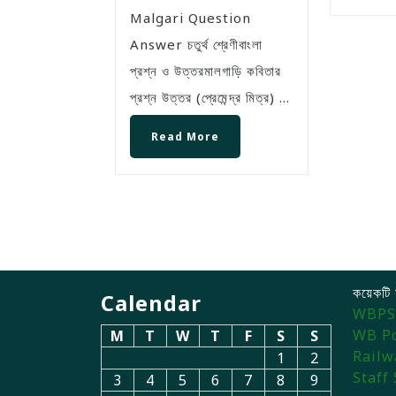
Malgari Question
Answer চতুর্থ শ্রেণীবাংলা
প্রশ্ন ও উত্তরমালগাড়ি কবিতার
প্রশ্ন উত্তর (প্রেমেন্দ্র মিত্র) ...
Read More
কয়েকটি 
Calendar
WBPS
WB Po
M
T
W
T
F
S
S
Railw
1
2
Staff
3
4
5
6
7
8
9