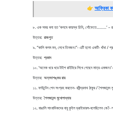
👉
আফ্রিকা ক
৮. এক সময় বলা হত ‘কলমে কায়স্থ চিনি, গোঁফেতে………’ – র
উত্তর:
রাজপুত
৯. “কালি কলম মন, লেখে তিনজন।”- এটি হলো একটি- ধাঁধা / প্
উত্তর:
প্রবাদ
১০. ‘অনেক ধরে ধরে টাইপ রাইটারে লিখে গেছেন মাত্র একজন।’- 
উত্তর:
অন্নদাশঙ্কর রায়
১১. ফাউন্টেন পেন সংগ্রহ করতেন- রবীন্দ্রনাথ ঠাকুর / শৈলজানন্দ ম
উত্তর:
শৈলজানন্দ মুখোপাধ্যায়
১২. বাঙালি সাংবাদিকদের বাবু কুইল ড্রাইভারস-বলেছিলেন কে?- লর্ড