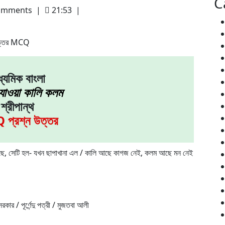
C
omments
|
21:53
|
ন উত্তর MCQ
ধ্যমিক বাংলা
 যাওয়া কালি কলম
শ্রীপান্থ
প্রশ্ন উত্তর
 হয়েছে, সেটি হল- যখন ছাপাখানা এল / কালি আছে কাগজ নেই, কলম আছে মন নেই
রকার / পূর্ণেন্দু পত্রী / মুজতবা আলী