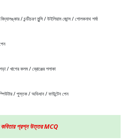
 বিদ্যালঙ্কার / চন্ডীচরণ মুন্সি / উইলিয়াম জোন্স / গোলকনাথ শর্মা
পেন
ড়া / খাগের কলম / ব্রোঞ্জের শলাকা
কম্পিউটার / পুস্তক / অভিধান / ফাউন্টেন পেন
 কবিতার প্রশ্ন উত্তর MCQ