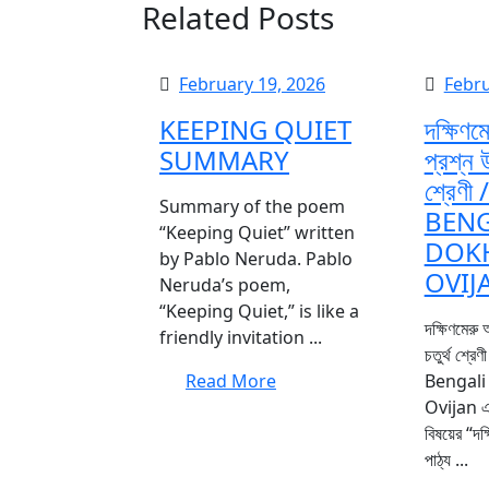
Related Posts
February
February 19, 2026
Febru
19,
KEEPING QUIET
দক্ষিণম
2026
SUMMARY
প্রশ্ন উ
শ্রেণী
Summary of the poem
BENG
“Keeping Quiet” written
DOK
by Pablo Neruda. Pablo
OVIJ
Neruda’s poem,
“Keeping Quiet,” is like a
দক্ষিণমেরু অভিযান প্রশ্ন উত্তর
friendly invitation ...
চতুর্থ শ্র
Read
Read More
Bengali
More
Ovijan এখা
বিষয়ের “দক
পাঠ্য ...