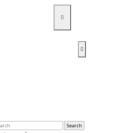
Open
Menu
arch
: