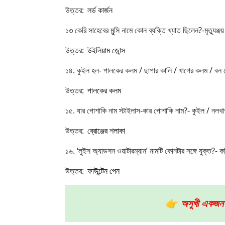
উত্তর:
লর্ড কার্জন
১৩ কেরি সাহেবের মুন্সি নামে কোন ব্যক্তি খ্যাত ছিলেন?-মৃত্যুঞ্জয়
উত্তর:
উইলিয়াম জোন্স
১৪. কুইল হল- পালকের কলম / ছাপার কালি / খাগের কলম / বল 
উত্তর:
পালকের কলম
১৫. যার পোশাকি নাম স্টাইলাস-কার পোশাকি নাম?- কুইল / নলখাগ
উত্তর:
ব্রোঞ্জের শলাকা
১৬. ‘লুইস অ্যাডসন ওয়াটারম্যান’ নামটি কোনটার সঙ্গে যুক্ত?- 
উত্তর:
ফাউন্টেন পেন
👉
অসুখী একজন