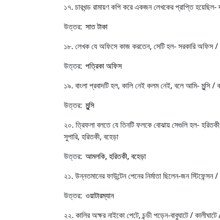
১৭. চারখন্ড রামায়ণ কপি করে একজন লেখকের প্রাপ্তি হয়েছিল- দ
উত্তর:
সাত টাকা
১৮. লেখক যে অফিসে কাজ করতেন, সেটি হল- সরকারি অফিস /
উত্তর:
পত্রিকা অফিস
১৯. বাংলা প্রবাদটি হল, কালি নেই কলম নেই, বলে আমি- মুন্সি /
উত্তর:
মুন্সি
২০. ত্রিফলা বলতে যে তিনটি ফলকে বোঝায় সেগুলি হল- হরিতকী
সুপারি, হরিতকী, বহেড়া
উত্তর:
আমলকি, হরিতকী, বহেড়া
২১. উন্নতমানের ফাউন্টেন পেনের নির্মাতা ছিলেন-জন স্টিফেন্সন / আ
উত্তর:
ওয়াটারম্যান
২২. কালির অক্ষর নাইকো পেটে, চন্ডী পড়েন-বাবুঘাটে / কালীঘাটে / 