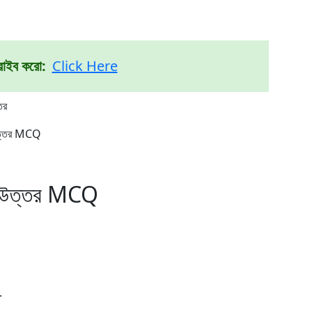
রাইব করো:
Click Here
তর
ন উত্তর MCQ
শ্ন উত্তর MCQ
.