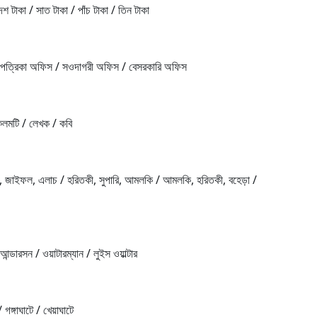
শ টাকা / সাত টাকা / পাঁচ টাকা / তিন টাকা
 পত্রিকা অফিস / সওদাগরী অফিস / বেসরকারি অফিস
 কলমটি / লেখক / কবি
, জাইফল, এলাচ / হরিতকী, সুপারি, আমলকি / আমলকি, হরিতকী, বহেড়া /
ন্ডারসন / ওয়াটারম্যান / লুইস ওয়াল্টার
গঙ্গাঘাটে / খেয়াঘাটে