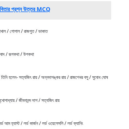
বিতার প্রশ্ন উত্তর MCQ
াখাল / গোপাল / রাজপুত / ডাকাত
রবাদ / রূপকথা / উপকথা
তিনি হলেন- সত্যজিৎ রায় / অন্নদাশঙ্কর রায় / রাজশেখর বসু / সুবোধ ঘোষ
ুখোপাধ্যায় / জীবনানন্দ দাশ / সত্যজিৎ রায়
 আম হ্যাস্ট / লর্ড কার্জন / লর্ড ওয়েলেসলি / লর্ড ক্যানিং