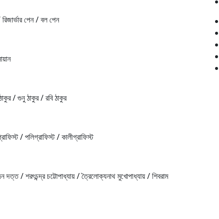
রিজার্ভার পেন / বল পেন
সোয়ান
র / গুনু ঠাকুর / রবি ঠাকুর
াফিস্ট / পলিগ্রাফিস্ট / কালীগ্রাফিস্ট
ত্ত / শরৎচন্দ্র চট্টোপাধ্যায় / ত্রৈলোক্যনাথ মুখোপাধ্যায় / শিবরাম