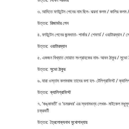
উত্তর:
নিখিল সরকার
৩. আদিতে ফাউন্টেন পেনের নাম ছিল- ঝরনা কলম / কালির কলম / 
উত্তর:
রিজার্ভার পেন
৪. ফাউন্টেন পেনের জন্মদাতা- পার্কার / শেফার্ড / ওয়াটারম্যান / 
উত্তর:
ওয়াটারম্যান
৫. একজন বিখ্যাত দোয়াত সংগ্রাহকের নাম- আবন ঠাকুর / সুভো ঠাকু
উত্তর:
সুভো ঠাকুর
৬. যারা ওস্তাদ কলমবাজ তাদের বলা হল- টেলিগ্রাফিস্ট / ক্যালিগ্র
উত্তর:
ক্যালিগ্রাফিস্ট
৭. ‘কঙ্কাবতী’ ও ‘ডমরুধর’ এর স্বনামধন্য লেখক- মাইকেল মধুসূদন দ
চক্রবর্তী
উত্তর:
ত্রৈলোক্যনাথ মুখোপাধ্যায়