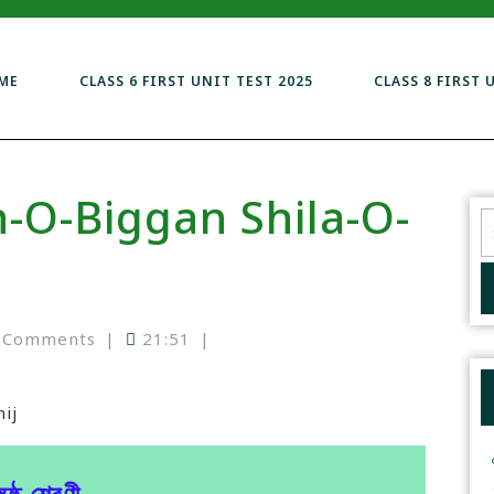
ME
CLASS 6 FIRST UNIT TEST 2025
CLASS 8 FIRST 
h-O-Biggan Shila-O-
 Comments
|
21:51
|
ij
ষষ্ঠ শ্রেণী