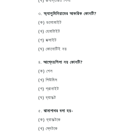
(ঘ) রূপান্তরিত শিলা
৩.
অ্যালুমিনিয়ামের আকরিক কোনটি?
(ক) ডলোমাইট
(খ) হেমাটাইট
(গ) বক্সাইট
(ঘ) কোনোটিই নয়
৪.
আগ্নেয়শিলা নয় কোনটি?
(ক) শেল
(খ) পিউমিস
(গ) গ্রানাইট
(ঘ) ব্যাসল্ট
৫.
ঝামাপাথর বলা হয়-
(ক) ব্যাসল্টকে
(খ) স্লেটকে