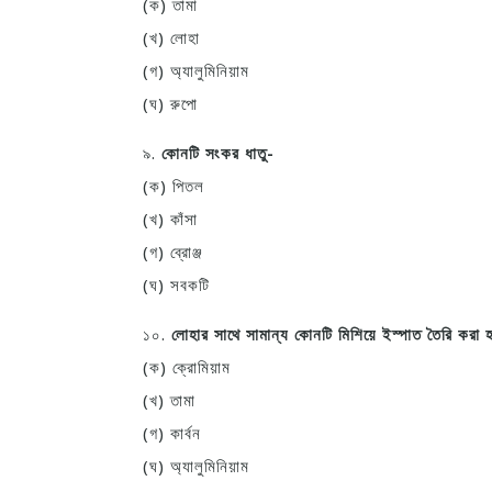
(ক) তামা
(খ) লোহা
(গ) অ্যালুমিনিয়াম
(ঘ) রুপো
৯.
কোনটি সংকর ধাতু-
(ক) পিতল
(খ) কাঁসা
(গ) ব্রোঞ্জ
(ঘ) সবকটি
১০.
লোহার সাথে সামান্য কোনটি মিশিয়ে ইস্পাত তৈরি করা
(ক) ক্রোমিয়াম
(খ) তামা
(গ) কার্বন
(ঘ) অ্যালুমিনিয়াম