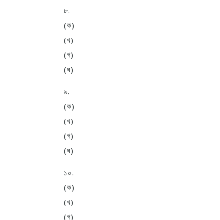
৮.
(ক)
(খ)
(গ)
(ঘ)
৯.
(ক)
(খ)
(গ)
(ঘ)
১০.
(ক)
(খ)
(গ)