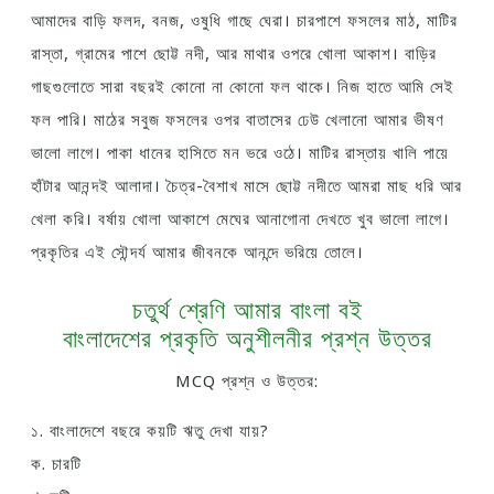
আমাদের বাড়ি ফলদ, বনজ, ওষুধি গাছে ঘেরা। চারপাশে ফসলের মাঠ, মাটির
রাস্তা, গ্রামের পাশে ছোট্ট নদী, আর মাথার ওপরে খোলা আকাশ। বাড়ির
গাছগুলোতে সারা বছরই কোনো না কোনো ফল থাকে। নিজ হাতে আমি সেই
ফল পারি। মাঠের সবুজ ফসলের ওপর বাতাসের ঢেউ খেলানো আমার ভীষণ
ভালো লাগে। পাকা ধানের হাসিতে মন ভরে ওঠে। মাটির রাস্তায় খালি পায়ে
হাঁটার আনন্দই আলাদা। চৈত্র-বৈশাখ মাসে ছোট্ট নদীতে আমরা মাছ ধরি আর
খেলা করি। বর্ষায় খোলা আকাশে মেঘের আনাগোনা দেখতে খুব ভালো লাগে।
প্রকৃতির এই সৌন্দর্য আমার জীবনকে আনন্দে ভরিয়ে তোলে।
চতুর্থ শ্রেণি আমার বাংলা বই
বাংলাদেশের প্রকৃতি অনুশীলনীর প্রশ্ন উত্তর
MCQ প্রশ্ন ও উত্তর:
১. বাংলাদেশে বছরে কয়টি ঋতু দেখা যায়?
ক. চারটি