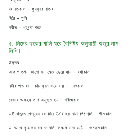
বসন্তকাল – ফুরফুরে বাতাস
পিঠা – পুলি
গ্রীষ্ম – প্রচন্ড গরম
৫. নিচের ছকের খালি ঘরে বৈশিষ্ট্য অনুযায়ী ঋতুর নাম
লিখি।
উত্তর:
আকাশ তখন কালো ঘন মেঘে ছেয়ে যায় – বর্ষাকাল
নদীর পাড় সাদা কাঁচ ফুলে ভরে যায় – শরৎকাল
রোদের অসহ্য তাপ অনুভূত হয় – গ্রীষ্মকাল
এই ঋতুতে খেজুরের রস দিয়ে তৈরি হয় নানা পিঠাপুলি – শীতকাল
এ সময়ে কৃষকের ঘর সোনালী ফসলে ভরে ওঠে – হেমন্তকাল