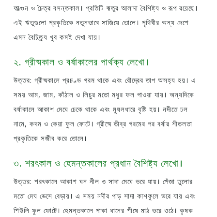
ফাল্গুন ও চৈত্র বসন্তকাল। প্রতিটি ঋতুর আলাদা বৈশিষ্ট্য ও রূপ রয়েছে।
এই ঋতুগুলো প্রকৃতিকে নতুনভাবে সাজিয়ে তোলে। পৃথিবীর অন্য দেশে
এমন বৈচিত্র্য খুব কমই দেখা যায়।
২. গ্রীষ্মকাল ও বর্ষাকালের পার্থক্য লেখো।
উত্তর: গ্রীষ্মকালে প্রচণ্ড গরম থাকে এবং রৌদ্রের তাপ অসহ্য হয়। এ
সময় আম, জাম, কাঁঠাল ও লিচুর মতো মধুর ফল পাওয়া যায়। অন্যদিকে
বর্ষাকালে আকাশ মেঘে ঢেকে থাকে এবং মুষলধারে বৃষ্টি হয়। নদীতে ঢল
নামে, কদম ও কেয়া ফুল ফোটে। গ্রীষ্মে তীব্র গরমের পর বর্ষার শীতলতা
প্রকৃতিকে সজীব করে তোলে।
৩. শরৎকাল ও হেমন্তকালের প্রধান বৈশিষ্ট্য লেখো।
উত্তর: শরৎকালে আকাশ ঘন নীল ও সাদা মেঘে ভরে যায়। পেঁজা তুলোর
মতো মেঘ ভেসে বেড়ায়। এ সময় নদীর পাড় সাদা কাশফুলে ভরে যায় এবং
শিউলি ফুল ফোটে। হেমন্তকালে পাকা ধানের শীষে মাঠ ভরে ওঠে। কৃষক