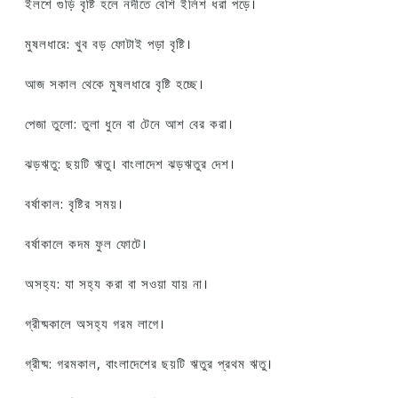
ইলশে গুড়ি বৃষ্টি হলে নদীতে বেশি ইলিশ ধরা পড়ে।
মুষলধারে: খুব বড় ফোটাই পড়া বৃষ্টি।
আজ সকাল থেকে মুষলধারে বৃষ্টি হচ্ছে।
পেজা তুলো: তুলা ধুনে বা টেনে আশ বের করা।
ঝড়ঋতু: ছয়টি ঋতু। বাংলাদেশ ঝড়ঋতুর দেশ।
বর্ষাকাল: বৃষ্টির সময়।
বর্ষাকালে কদম ফুল ফোটে।
অসহ্য: যা সহ্য করা বা সওয়া যায় না।
গ্রীষ্মকালে অসহ্য গরম লাগে।
গ্রীষ্ম: গরমকাল, বাংলাদেশের ছয়টি ঋতুর প্রথম ঋতু।