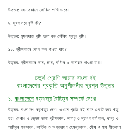
উত্তর: বসন্তকালে কোকিল পাখি ডাকে।
৯. মুষলধারে বৃষ্টি কী?
উত্তর: মুষলধারে বৃষ্টি হলো বড় ফোঁটায় প্রচুর বৃষ্টি।
১০. গ্রীষ্মকালে কোন ফল পাওয়া যায়?
উত্তর: গ্রীষ্মকালে আম, জাম, কাঁঠাল ও আনারস পাওয়া যায়।
চতুর্থ শ্রেণি আমার বাংলা বই
বাংলাদেশের প্রকৃতি অনুশীলনীর প্রশ্ন উত্তর
১.
বাংলাদেশে
ষড়ঋতুর বৈচিত্র্য সম্পর্কে লেখো।
উত্তর: বাংলাদেশ ষড়ঋতুর দেশ। এখানে প্রতি দুই মাসে একটি করে ঋতু
হয়। বৈশাখ ও জ্যৈষ্ঠ হলো গ্রীষ্মকাল, আষাঢ় ও শ্রাবণ বর্ষাকাল, ভাদ্র ও
আশ্বিন শরৎকাল, কার্তিক ও অগ্রহায়ণ হেমন্তকাল, পৌষ ও মাঘ শীতকাল,