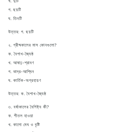
খ. দুটি
গ. ছয়টি
ঘ. তিনটি
উত্তর: গ. ছয়টি
২. গ্রীষ্মকালের মাস কোনগুলো?
ক. বৈশাখ-জ্যৈষ্ঠ
খ. আষাঢ়-শ্রাবণ
গ. ভাদ্র-আশ্বিন
ঘ. কার্তিক-অগ্রহায়ণ
উত্তর: ক. বৈশাখ-জ্যৈষ্ঠ
৩. বর্ষাকালের বৈশিষ্ট্য কী?
ক. শীতল হাওয়া
খ. কালো মেঘ ও বৃষ্টি