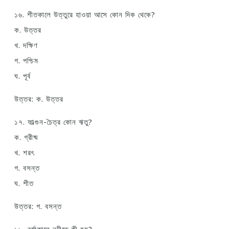
১৬. শীতকালে উত্তুরে হাওয়া আসে কোন দিক থেকে?
ক. উত্তর
খ. দক্ষিণ
গ. পশ্চিম
ঘ. পূর্ব
উত্তর: ক. উত্তর
১৭. ফাল্গুন-চৈত্র কোন ঋতু?
ক. গ্রীষ্ম
খ. শরৎ
গ. বসন্ত
ঘ. শীত
উত্তর: গ. বসন্ত