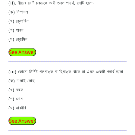
(ii). নীচের যেটি চকচকে ভারী তরল পদার্থ, সেটি হলো-
(ক) নিশাদল
(খ) ক্লোরিন
(গ) পারদ
(ঘ) ব্রোমিন
See Answer
(iii) কোনো নির্দিষ্ট গলনাঙ্ক বা হিমাঙ্ক থাকে না এমন একটি পদার্থ হলো-
(ক) ঢালাই লোহা
(খ) বরফ
(গ) মোম
(ঘ) মার্কারি
See Answer