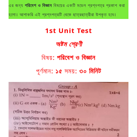
এর জন্য
পরিবেশ ও বিজ্ঞান
বিষয়ের একটি মডেল প্রশ্নপত্র প্রকাশ করা
হলো। আশাকরি এই প্রশ্নপত্রটি থেকে ছাত্রছাত্রীরা উপকৃত হবে।
1st Unit Test
অষ্টম শ্রেণী
বিষয়:
পরিবেশ ও বিজ্ঞান
পূর্ণমান:
১৫
সময়:
৩০ মিনিট