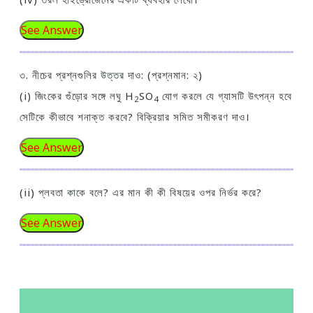
See Answer
৩. নীচের প্রশ্নগুলির উত্তর দাও: (প্রশ্নমান: ২)
(i) জিংকের গুঁড়োর সঙ্গে লঘু H
SO
যোগ করলে যে গ্যাসটি উৎপন্ন হবে
2
4
সেটিকে কীভাবে শনাক্ত করবে? বিক্রিয়ার সমিত সমীকরণ দাও।
See Answer
(ii) প্লবতা কাকে বলে? এর মান কী কী বিষয়ের ওপর নির্ভর করে?
See Answer