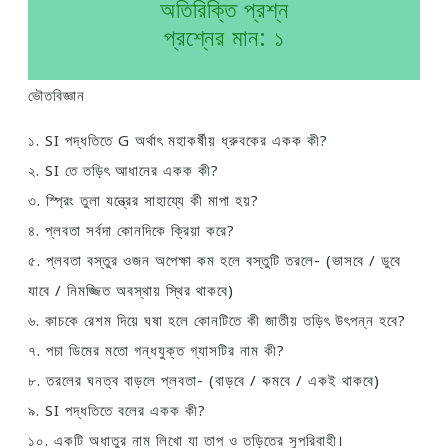
অতিরিক্তি প্রশ্ন
প্রশ্নের মান: ১
ভৌতবিজ্ঞান
১. SI পদ্ধতিতে G অর্থাৎ মহাকর্ষীয় ধ্রুবকের একক কী?
২. SI তে তড়িৎ আধানের একক কী?
৩. স্প্রিং তুলা যন্ত্রের সাহায্যে কী মাপা হয়?
৪. প্লবতা সর্বদা কোনদিকে ক্রিয়া করে?
৫. প্লবতা বস্তুর ওজন অপেক্ষা কম হলে বস্তুটি তরলে- (ভাসবে / ডুবে
যাবে / নিমজ্জিত অবস্থায় স্থির থাকবে)
৬. কাচকে রেশম দিয়ে ঘষা হলে কোনটিতে কী জাতীয় তড়িৎ উৎপন্ন হবে?
৭. পচা ডিমের মতো গন্ধযুক্ত গ্যাসটির নাম কী?
৮. তরলের ঘনত্ব বাড়লে প্লবতা- (বাড়বে / কমবে / একই থাকবে)
৯. SI পদ্ধতিতে বলের একক কী?
১০. একটি অধাতুর নাম লিখো যা তাপ ও তড়িতের সুপরিবাহী।