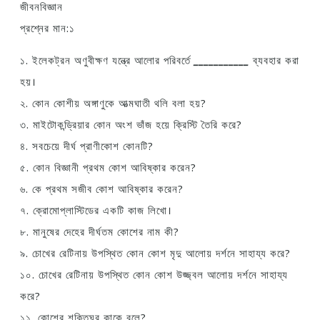
জীবনবিজ্ঞান
প্রশ্নের মান:১
১. ইলেকট্রন অণুবীক্ষণ যন্ত্রে আলোর পরিবর্তে
___________
ব্যবহার করা
হয়।
২. কোন কোশীয় অঙ্গাণুকে আত্মঘাতী থলি বলা হয়?
৩. মাইটোকন্ড্রিয়ার কোন অংশ ভাঁজ হয়ে ক্রিস্টি তৈরি করে?
৪. সবচেয়ে দীর্ঘ প্রাণীকোশ কোনটি?
৫. কোন বিজ্ঞানী প্রথম কোশ আবিষ্কার করেন?
৬. কে প্রথম সজীব কোশ আবিষ্কার করেন?
৭. ক্রোমোপ্লাস্টিডের একটি কাজ লিখো।
৮. মানুষের দেহের দীর্ঘতম কোশের নাম কী?
৯. চোখের রেটিনায় উপস্থিত কোন কোশ মৃদু আলোয় দর্শনে সাহায্য করে?
১০. চোখের রেটিনায় উপস্থিত কোন কোশ উজ্জ্বল আলোয় দর্শনে সাহায্য
করে?
১১. কোশের শক্তিঘর কাকে বলে?