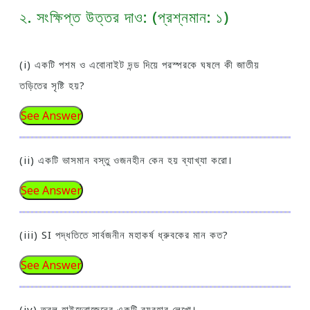
২. সংক্ষিপ্ত উত্তর দাও: (প্রশ্নমান: ১)
(i) একটি পশম ও এবোনাইট দন্ড দিয়ে পরস্পরকে ঘষলে কী জাতীয়
তড়িতের সৃষ্টি হয়?
See Answer
(ii) একটি ভাসমান বস্তু ওজনহীন কেন হয় ব্যাখ্যা করো।
See Answer
(iii) SI পদ্ধতিতে সার্বজনীন মহাকর্ষ ধ্রুবকের মান কত?
See Answer
(iv) তরল হাইড্রোজেনের একটি ব্যবহার লেখো।