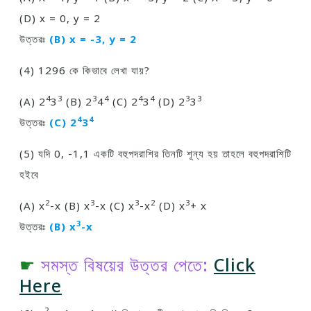
(D) x = 0, y = 2
উত্তরঃ
(B) x = -3, y = 2
(4) 1296 কে কিভাবে লেখা যায়?
4
3
3
4
4
4
3
3
(A) 2
3
(B) 2
4
(C) 2
3
(D) 2
3
4
4
উত্তরঃ
(C) 2
3
(5) যদি 0, -1,1 একটি বহুপদরাশির তিনটি শূন্য হয় তাহলে বহুপদরাশিটি
হইবে
2
3
3
2
3
(A) x
-x (B) x
-x (C) x
-x
(D) x
+ x
3
উত্তরঃ
(B) x
-x
☛
সমস্ত বিষয়ের উত্তর পেতে:
Click
Here
2