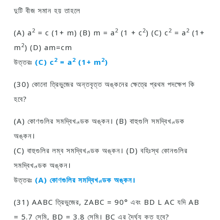
দুটি বীজ সমান হয় তাহলে
2
2
2
2
2
(A) a
= c (1+ m) (B) m = a
(1 + c
) (C) c
= a
(1+
2
m
) (D) am=cm
2
2
2
উত্তরঃ
(C) c
= a
(1+ m
)
(30) কোনাে ত্রিভুজের অন্তবৃত্ত অঙ্কনের ক্ষেত্রে প্রথম পদক্ষেপ কি
হবে?
(A) কোণগুলির সমদ্বিখণ্ডক অঙ্কন। (B) বাহুগুলি সমদ্বিখণ্ডক
অঙ্কন।
(C) বাহুগুলির লম্ব সমদ্বিখণ্ডক অঙ্কন। (D) বহিঃস্থ কোনগুলির
সমদ্বিখণ্ডক অঙ্কন।
উত্তরঃ
(A) কোণগুলির সমদ্বিখণ্ডক অঙ্কন।
(31) AABC ত্রিভুজের, ZABC = 90° এবং BD L AC যদি AB
= 5.7 সেমি, BD = 3.8 সেমি। BC এর দৈর্ঘ্য কত হবে?