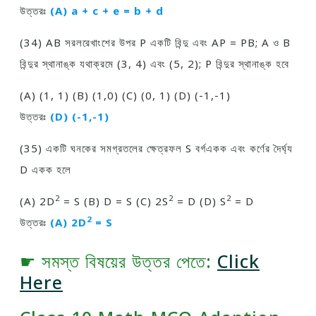
উত্তরঃ
(A) a + c + e = b + d
(34) AB সরলরেখাংশের উপর P একটি বিন্দু এবং AP = PB; A ও B
বিন্দুর স্থানাঙ্ক যথাক্রমে (3, 4) এবং (5, 2); P বিন্দুর স্থানাঙ্ক হবে
(A) (1, 1) (B) (1,0) (C) (0, 1) (D) (-1,-1)
উত্তরঃ
(D) (-1,-1)
(35) একটি ঘনকের সমগ্রতলের ক্ষেত্রফল S বর্গএকক এবং কর্ণের দৈর্ঘ্য
D একক হলে
2
2
2
(A) 2D
= S (B) D = S (C) 2S
= D (D) S
= D
2
উত্তরঃ
(A) 2D
= S
☛ সমস্ত বিষয়ের উত্তর পেতে:
Click
Here