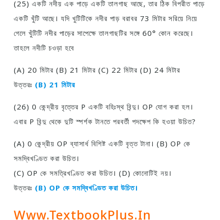
(25) একটি নদীয় এক পাড়ে একটি তালগাছ আছে, তার ঠিক বিপরীত পাড়ে
একটি খুঁটি আছে। যদি খুটিটিকে নদীর পাড় বরাবর 73 মিটার সরিয়ে নিয়ে
গেলে খুঁটিটি নদীর পাড়ের সাপেক্ষে তালগাছটির সঙ্গে 60° কোন করেছে।
তাহলে নদীটি চওড়া হবে
(A) 20 মিটার (B) 21 মিটার (C) 22 মিটার (D) 24 মিটার
উত্তরঃ
(B) 21 মিটার
(26) 0 কেন্দ্রীয় বৃত্তের P একটি বহিঃস্থ বিন্দু। OP যােগ করা হল।
এবার P বিন্দু থেকে দুটি স্পর্শক টানতে পরবর্তী পদক্ষেপ কি হওয়া উচিত?
(A) 0 কেন্দ্রীয় OP ব্যাসার্ধ বিশিষ্ট একটি বৃত্ত টানা। (B) OP কে
সমদ্বিখণ্ডিত করা উচিত।
(C) OP কে সমত্রিখণ্ডিত করা উচিত। (D) কোনােটিই নয়।
উত্তরঃ
(B) OP কে সমদ্বিখণ্ডিত করা উচিত।
Www.TextbookPlus.in