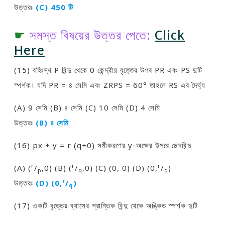
উত্তরঃ
(C) 450 টি
☛
সমস্ত বিষয়ের উত্তর পেতে:
Click
Here
(15) বহিঃস্থ P বিন্দু থেকে 0 কেন্দ্রীয় বৃত্তের উপর PR এবং PS দুটি
স্পর্শক। যদি PR = ৪ সেমি এবং ZRPS = 60° তাহলে RS এর দৈর্ঘ্য
(A) 9 সেমি (B) ৪ সেমি (C) 10 সেমি (D) 4 সেমি
উত্তরঃ
(B) ৪ সেমি
(16) px + y = r (q+0) সমীকরণের y-অক্ষের উপরে ছেদবিন্দু
r
r
r
(A) (
/
,0) (B) (
/
,0) (C) (0, 0) (D) (0,
/
)
p
q
q
r
উত্তরঃ
(D) (0,
/
)
q
(17) একটি বৃত্তের ব্যাসের প্রান্তিক বিন্দু থেকে অঙ্কিত স্পর্শক দুটি