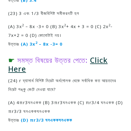
উত্তরঃ
(B) 3:4
(23) 3 এবং 1/3 বীজবিশিষ্ট সমীকরনটি হল
2
2
2
(A) 3x
– 8x -3= 0 (B) 3x
+ 4x + 3 = 0 (C) 2x
-
7x+2 = 0 (D) কোনােটাই নয়।
2
উত্তরঃ
(A) 3x
– 8x -3= 0
☛
সমস্ত বিষয়ের উত্তর পেতে:
Click
Here
(24) r ব্যাসার্ধ বিশিষ্ট নিরেট অর্ধগােলক থেকে সর্বাধিক কত আয়তনের
নিরেট শঙ্কু কেটে নেওয়া যাবে?
(A) 4πr3ঘনএকক (B) 3πr3ঘনএকক (C) πr3/4 ঘনএকক (D)
πr3/3 ঘনএককঘনএকক
উত্তরঃ
(D) πr3/3 ঘনএককঘনএকক