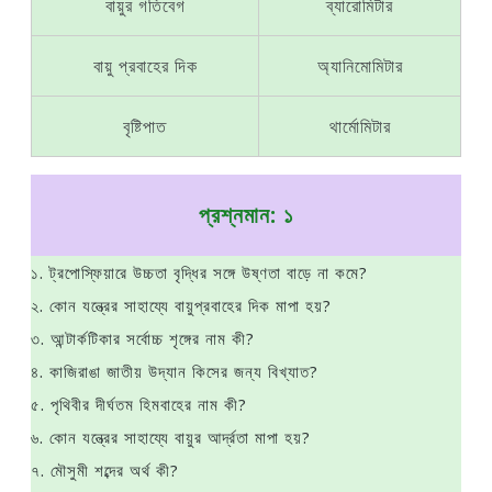
বায়ুর গতিবেগ
ব্যারোমিটার
বায়ু প্রবাহের দিক
অ্যানিমোমিটার
বৃষ্টিপাত
থার্মোমিটার
প্রশ্নমান: ১
১. ট্রপোস্ফিয়ারে উচ্চতা বৃদ্ধির সঙ্গে উষ্ণতা বাড়ে না কমে?
২. কোন যন্ত্রের সাহায্যে বায়ুপ্রবাহের দিক মাপা হয়?
৩. আন্টার্কটিকার সর্বোচ্চ শৃঙ্গের নাম কী?
৪. কাজিরাঙা জাতীয় উদ্যান কিসের জন্য বিখ্যাত?
৫. পৃথিবীর দীর্ঘতম হিমবাহের নাম কী?
৬. কোন যন্ত্রের সাহায্যে বায়ুর আর্দ্রতা মাপা হয়?
৭. মৌসুমী শব্দের অর্থ কী?