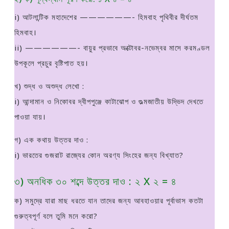
i) আটলান্টিক মহাদেশের ——————- হিমবাহ পৃথিবীর দীর্ঘতম
হিমবাহ।
ii) ——————- বায়ুর প্রভাবে অক্টোবর-নভেম্বর মাসে করমণ্ডল
উপকূলে প্রচুর বৃষ্টিপাত হয়।
খ) শুদ্ধ ও অশুদ্ধ লেখাে :
i) আন্দামান ও নিকোবর দ্বীপপুঞ্জে কাটাঝােপ ও গুল্মজাতীয় উদ্ভিদ দেখতে
পাওয়া যায়।
গ) এক কথায় উত্তর দাও :
i) ভারতের গুজরাট রাজ্যের কোন অরণ্য সিংহের জন্য বিখ্যাত?
৩) অনধিক ৩০ শব্দে উত্তর দাও : ২ X ২ = ৪
ক) সমুদ্রে যারা মাছ ধরতে যান তাদের জন্য আবহাওয়ার পূর্বাভাস কতটা
গুরুত্বপূর্ণ বলে তুমি মনে করাে?