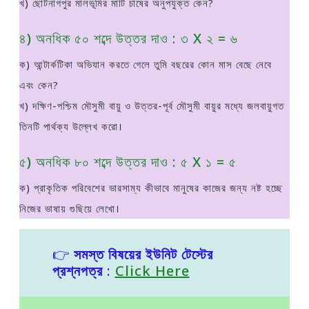
খ) ছােটনাগপুর মালভূমির মাটি চাষের অনুপযুক্ত কেন?
৪) অনধিক ৫০ শব্দে উত্তর দাও : ৩ X ২ = ৬
ক) আন্টার্কটিকা অভিযান করতে গেলে তুমি বছরের কোন মাস বেছে নেবে
এবং কেন?
খ) দক্ষিণ-পশ্চিম মৌসুমী বায়ু ও উত্তর-পূর্ব মৌসুমী বায়ুর মধ্যে জলবায়ুগত
তিনটি পার্থক্য উল্লেখ করাে।
৫) অনধিক ৮০ শব্দে উত্তর দাও : ৫ X ১ = ৫
ক) প্রাকৃতিক পরিবেশের ভারসাম্য কীভাবে মানুষের কাজের জন্য নষ্ট হচ্ছে
নিজের ভাষায় গুছিয়ে লেখাে।
👉
সমস্ত বিষয়ের ইউনিট টেস্টের
প্রশ্নপত্র
:
Click Here