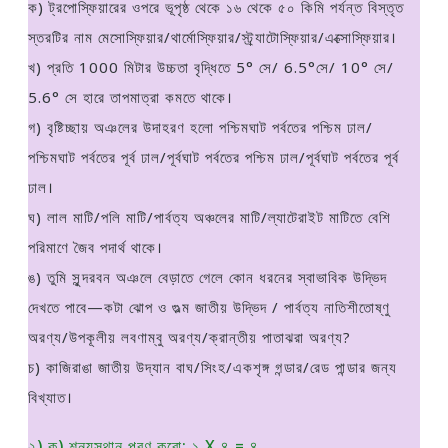
ক) ট্রপােস্ফিয়ারের ওপরে ভূপৃষ্ঠ থেকে ১৬ থেকে ৫০ কিমি পর্যন্ত বিস্তৃত
স্তরটির নাম মেসােস্ফিয়ার/থার্মোস্ফিয়ার/স্ট্র্যাটোস্ফিয়ার/এক্সোস্ফিয়ার।
খ) প্রতি 1000 মিটার উচ্চতা বৃদ্ধিতে 5° সে/ 6.5°সে/ 10° সে/
5.6° সে হারে তাপমাত্রা কমতে থাকে।
গ) বৃষ্টিচ্ছায় অঞলের উদাহরণ হলাে পশ্চিমঘাট পর্বতের পশ্চিম ঢাল/
পশ্চিমঘাট পর্বতের পূর্ব ঢাল/পূর্বঘাট পর্বতের পশ্চিম ঢাল/পূর্বঘাট পর্বতের পূর্ব
ঢাল।
ঘ) লাল মাটি/পলি মাটি/পার্বত্য অঞ্চলের মাটি/ল্যাটেরাইট মাটিতে বেশি
পরিমাণে জৈব পদার্থ থাকে।
ঙ) তুমি সুন্দরবন অঞলে বেড়াতে গেলে কোন ধরনের স্বাভাবিক উদ্ভিদ
দেখতে পাবে—কটা ঝােপ ও গুল্ম জাতীয় উদ্ভিদ / পার্বত্য নাতিশীতােষ্ণু
অরণ্য/উপকূলীয় লবণাম্বু অরণ্য/ক্রান্তীয় পাতাঝরা অরণ্য?
চ) কাজিরাঙা জাতীয় উদ্যান বাঘ/সিংহ/একশৃঙ্গ গন্ডার/রেড পান্ডার জন্য
বিখ্যাত।
২) ক) শূন্যস্থান পূরণ করাে: ১ X ৪ = ৪