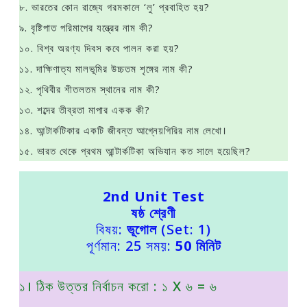
৮. ভারতের কোন রাজ্যে গরমকালে ‘লু’ প্রবাহিত হয়?
৯. বৃষ্টিপাত পরিমাপের যন্ত্রের নাম কী?
১০. বিশ্ব অরণ্য দিবস কবে পালন করা হয়?
১১. দাক্ষিণাত্য মালভূমির উচ্চতম শৃঙ্গের নাম কী?
১২. পৃথিবীর শীতলতম স্থানের নাম কী?
১৩. শব্দের তীব্রতা মাপার একক কী?
১৪. আন্টার্কটিকার একটি জীবন্ত আগ্নেয়গিরির নাম লেখো।
১৫. ভারত থেকে প্রথম আন্টার্কটিকা অভিযান কত সালে হয়েছিল?
2nd Unit Test
ষষ্ঠ শ্রেণী
বিষয়:
ভূগোল
(Set: 1)
পূর্ণমান: 25 সময়:
50 মিনিট
১। ঠিক উত্তর নির্বাচন করাে : ১ X ৬ = ৬