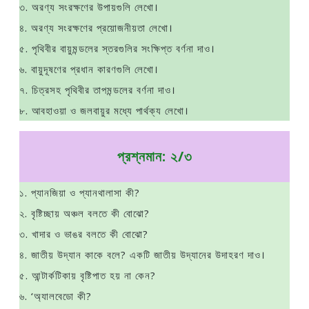
৩. অরণ্য সংরক্ষণের উপায়গুলি লেখো।
৪. অরণ্য সংরক্ষণের প্রয়োজনীয়তা লেখো।
৫. পৃথিবীর বায়ুমন্ডলের স্তরগুলির সংক্ষিপ্ত বর্ণনা দাও।
৬. বায়ুদূষণের প্রধান কারণগুলি লেখো।
৭. চিত্রসহ পৃথিবীর তাপমন্ডলের বর্ণনা দাও।
৮. আবহাওয়া ও জলবায়ুর মধ্যে পার্থক্য লেখো।
প্রশ্নমান: ২/৩
১. প্যানজিয়া ও প্যানথালাসা কী?
২. বৃষ্টিচ্ছায় অঞ্চল বলতে কী বোঝো?
৩. খাদার ও ভাঙর বলতে কী বোঝো?
৪. জাতীয় উদ্যান কাকে বলে? একটি জাতীয় উদ্যানের উদাহরণ দাও।
৫. আন্টার্কটিকায় বৃষ্টিপাত হয় না কেন?
৬. ‘অ্যালবেডো কী?