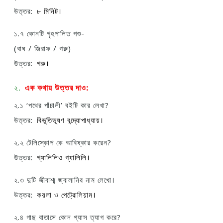
উত্তর:
৮ মিনিট।
১.৭ কোনটি গৃহপালিত পশু-
(বাঘ / জিরাফ / গরু)
উত্তর:
গরু।
২.
এক কথায় উত্তর দাও:
২.১ ‘পথের পাঁচালী’ বইটি কার লেখা?
উত্তর:
বিভূতিভূষণ বন্দ্যোপাধ্যায়।
২.২ টেলিস্কোপ কে আবিষ্কার করেন?
উত্তর:
গ্যালিলিও গ্যালিলি।
২.৩ দুটি জীবাশ্ম জ্বালানির নাম লেখো।
উত্তর:
কয়লা ও পেট্রোলিয়াম।
২.৪ গাছ বাতাসে কোন গ্যাস ত্যাগ করে?