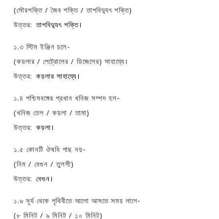
(সৌরশক্তি / জৈব শক্তি / তাপবিদ্যুৎ শক্তি)
উত্তর:
তাপবিদ্যুৎ শক্তি।
১.৩ স্টিম ইঞ্জিন চলে-
(কয়লার / পেট্রোলের / ডিজেলের) সাহায্যে।
উত্তর:
কয়লার সাহায্যে।
১.৪ পশ্চিমবঙ্গের প্রধান খনিজ সম্পদ হল-
(খনিজ তেল / কয়লা / তামা)
উত্তর:
কয়লা।
১.৫ কোনটি ঔষধি গাছ নয়-
(নিম / বেগুন / তুলসী)
উত্তর:
বেগুন।
১.৬ সূর্য থেকে পৃথিবীতে আলো আসতে সময় লাগে-
(৮ মিনিট / ৯ মিনিট / ১০ মিনিট)