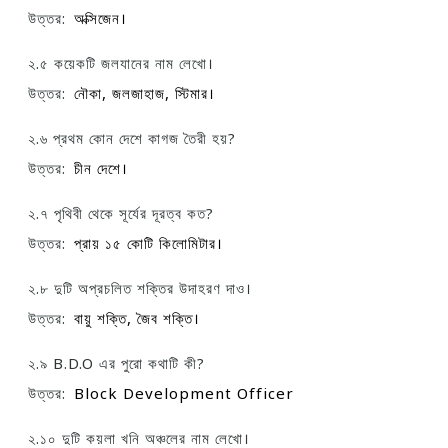
উত্তর:
অক্সিজেন।
২.৫ কয়েকটি জলযানের নাম লেখো।
উত্তর:
নৌকা, জলজাহাজ, স্টিমার।
২.৬ প্রথম কোন দেশে কাগজ তৈরী হয়?
উত্তর:
চীন দেশে।
২.৭ পৃথিবী থেকে সূর্যের দূরত্ব কত?
উত্তর:
প্রায় ১৫ কোটি কিলোমিটার।
২.৮ দুটি অপ্রচলিত শক্তির উদাহরণ দাও।
উত্তর:
বায়ু শক্তি, জৈব শক্তি।
২.৯ B.D.O এর পুরো কথাটি কী?
উত্তর:
Block Development Officer
২.১০ দুটি কয়লা খনি অঞ্চলের নাম লেখো।