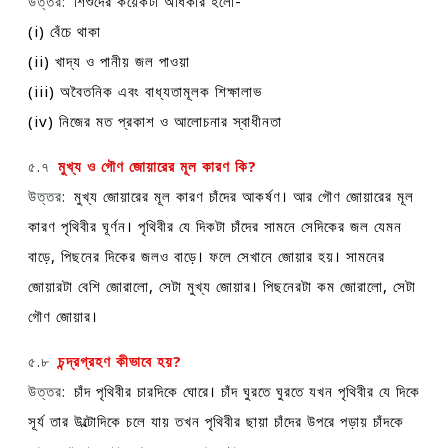
উত্তর:
শিশুদের কয়েকটা অধিকার হলো-
(i) বেঁচে থাকা
(ii) খাদ্য ও পানীয় জল পাওয়া
(iii) অবৈতনিক এবং বাধ্যতামূলক শিক্ষালাভ
(iv) নিজের মত প্রকাশ ও আলোচনার স্বাধীনতা
৫.৭
মুখ্য ও গৌণ জোয়ারের মূল কারণ কি?
উত্তর:
মুখ্য জোয়ারের মূল কারণ চাঁদের আকর্ষণ। আর গৌণ জোয়ারের মূল
কারণ পৃথিবীর ঘূর্ণন। পৃথিবীর যে দিকটা চাঁদের সামনে সেদিকের জল যেমন
বাড়ে, পিছনের দিকের জলও বাড়ে। ফলে সেখানে জোয়ার হয়। সামনের
জোয়ারটা বেশি জোরালো, সেটা মুখ্য জোয়ার। পিছনেরটা কম জোরালো, সেটা
গৌণ জোয়ার।
৫.৮
চন্দ্রগ্রহণ কীভাবে হয়?
উত্তর:
চাঁদ পৃথিবীর চারদিকে ঘোরে। চাঁদ ঘুরতে ঘুরতে যখন পৃথিবীর যে দিকে
সূর্য তার উল্টোদিকে চলে যায় তখন পৃথিবীর ছায়া চাঁদের উপরে পড়ায় চাঁদকে