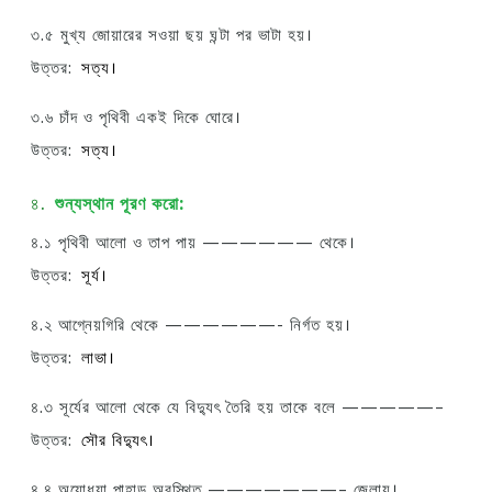
৩.৫ মুখ্য জোয়ারের সওয়া ছয় ঘন্টা পর ভাটা হয়।
উত্তর:
সত্য।
৩.৬ চাঁদ ও পৃথিবী একই দিকে ঘোরে।
উত্তর:
সত্য।
৪.
শুন্যস্থান পূরণ করো:
৪.১ পৃথিবী আলো ও তাপ পায় —————— থেকে।
উত্তর:
সূর্য।
৪.২ আগ্নেয়গিরি থেকে ——————- নির্গত হয়।
উত্তর:
লাভা।
৪.৩ সূর্যের আলো থেকে যে বিদ্যুৎ তৈরি হয় তাকে বলে —————–
উত্তর:
সৌর বিদ্যুৎ।
৪.৪ অযোধ্যা পাহাড় অবস্থিত ———————– জেলায়।